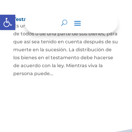
Abrir barra de herramientas
Testamento
Es un acto por el cual una persona dispone
de todos o de una parte de sus bienes, para
que así sea tenido en cuenta después de su
muerte en la sucesión. La distribución de
los bienes en el testamento debe hacerse
de acuerdo con la ley. Mientras viva la
persona puede...