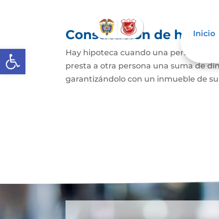
Constitución de hipote
Inicio
Abrir barra de herramientas
Hay hipoteca cuando una persona, o un
presta a otra persona una suma de din
garantizándolo con un inmueble de su 