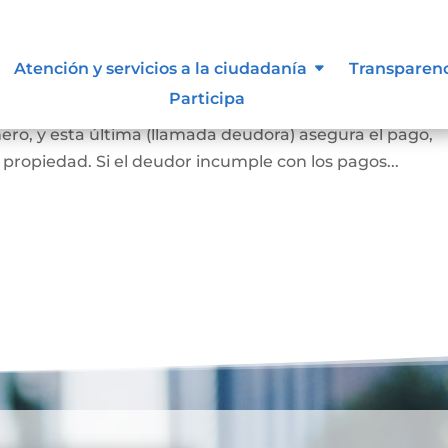
ca
Atención y servicios a la ciudadanía
Transparen
Participa
 banco o una entidad financiera (llamada acreedora) l
ero, y esta última (llamada deudora) asegura el pago,
propiedad. Si el deudor incumple con los pagos...