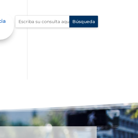
cia
e