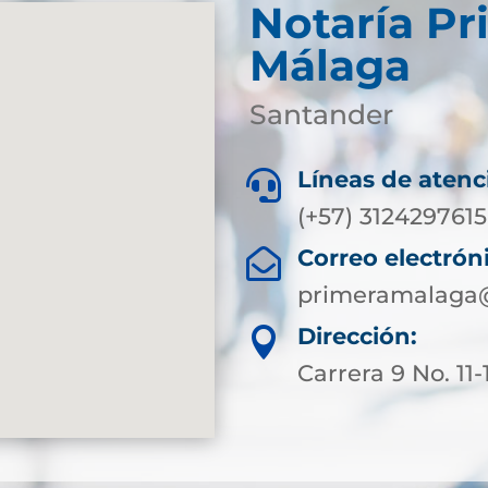
Notaría Pr
Málaga
Santander
Líneas de atenc

(+57) 3124297615
Correo electrón

primeramalaga@
Dirección:

Carrera 9 No. 11-