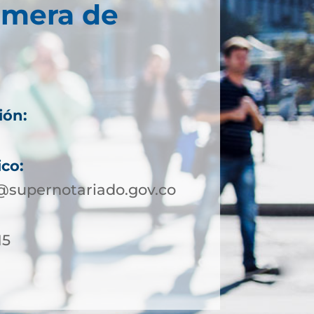
imera de
ión:
ico:
supernotariado.gov.co
15