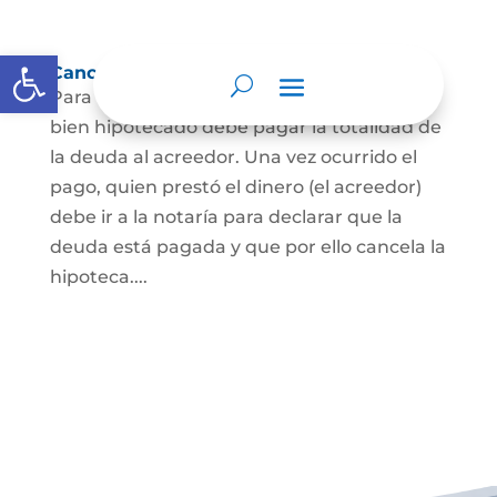
Abrir barra de herramientas
Cancelación de Hipoteca
Para cancelar una hipoteca, el dueño del
bien hipotecado debe pagar la totalidad de
la deuda al acreedor. Una vez ocurrido el
pago, quien prestó el dinero (el acreedor)
debe ir a la notaría para declarar que la
deuda está pagada y que por ello cancela la
hipoteca....