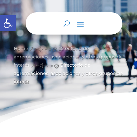
Abrir barra de herramientas
Home
Directorio de
&#x39;
agremiaciones, asociaciones y otros grupos de
interés
Directorio de
&#x39;
agremiaciones, asociaciones y otros grupos de
interés